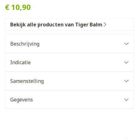
€ 10,90
Bekijk alle producten van Tiger Balm
Beschrijving
Indicatie
Samenstelling
Gegevens
Voor het behoud van soepele spieren en
gewrichten
CNK
2862332
Het aanbrengen verzorgt de spieren
Zowel te gebruiken vóór als na lichamelijke
Organisaties
Keypharm BVBA
inspanning