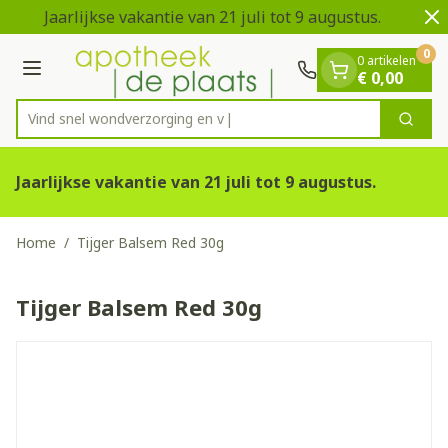
Dia 1 van 2
Ga naar de inhoud
Jaarlijkse vakantie van 21 juli tot 9 augustus.
V
0
0 artikelen
Menu
€ 0,00
Vind snel wondverzorgi
Zoek
Product, merk, categorie...
Jaarlijkse vakantie van 21 juli tot 9 augustus.
Home
/
Tijger Balsem Red 30g
Tijger Balsem Red 30g