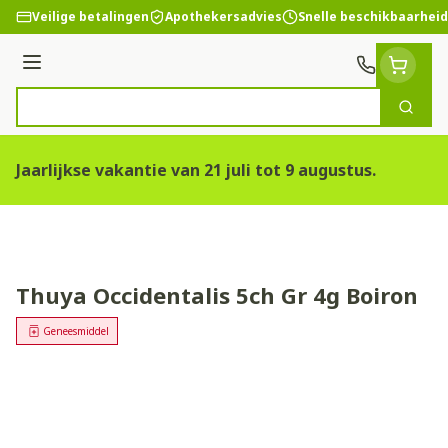
Ga naar de inhoud
Veilige betalingen
Apothekersadvies
Snelle beschikbaarheid
Menu
Zoek
Product, merk, categorie...
Jaarlijkse vakantie van 21 juli tot 9 augustus.
Thuya Occidentalis 5ch Gr 4g Boiron
Geneesmiddel