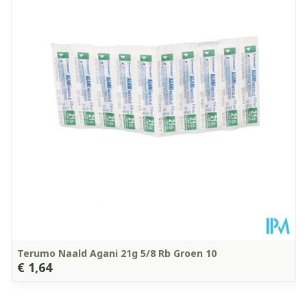
Diepte
15 mm
Kamertemperatuur (15°C -
Behoud
25°C)
Terumo Naald Agani 21g 5/8 Rb Groen 10
€ 1,64