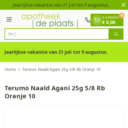
Dia 1 van 2
Ga naar de inhoud
Jaarlijkse vakantie van 21 juli tot 9 augustus.
Vei
0
0 artikelen
Menu
€ 0,00
Ontdek
Zoek
Product, merk, categorie...
Jaarlijkse vakantie van 21 juli tot 9 augustus.
Home
/
Terumo Naald Agani 25g 5/8 Rb Oranje 10
Terumo Naald Agani 25g 5/8 Rb
Oranje 10