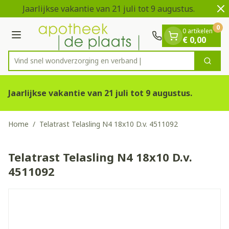
Dia 1 van 2
Ga naar de inhoud
Jaarlijkse vakantie van 21 juli tot 9 augustus.
V
0
0 artikelen
Menu
€ 0,00
Vind snel wondverzorging en
Zoek
Product, merk, categorie...
Jaarlijkse vakantie van 21 juli tot 9 augustus.
Home
/
Telatrast Telasling N4 18x10 D.v. 4511092
Telatrast Telasling N4 18x10 D.v.
4511092