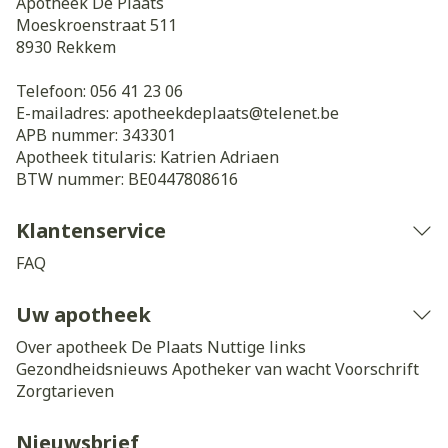
Apotheek De Plaats
Moeskroenstraat 511
8930
Rekkem
Telefoon:
056 41 23 06
E-mailadres:
apotheekdeplaats@
telenet.be
APB nummer:
343301
Apotheek titularis:
Katrien Adriaen
BTW nummer:
BE0447808616
Klantenservice
FAQ
Uw apotheek
Over apotheek De Plaats
Nuttige links
Gezondheidsnieuws
Apotheker van wacht
Voorschrift
Zorgtarieven
Nieuwsbrief