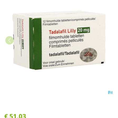
Tadalafil Lilly 20mg Filmom
€ 51,03