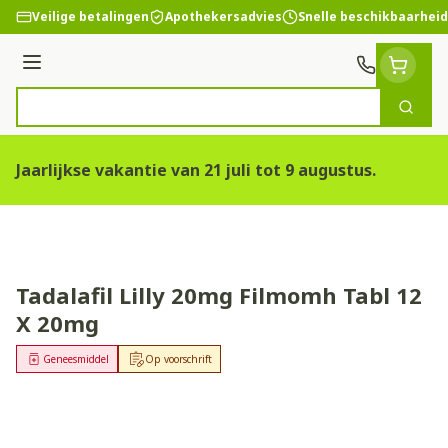
Ga naar de inhoud
Veilige betalingen
Apothekersadvies
Snelle beschikbaarheid
Menu
Zoek
Product, merk, categorie...
Jaarlijkse vakantie van 21 juli tot 9 augustus.
Tadalafil Lilly 20mg Filmomh Tabl 12
X 20mg
Geneesmiddel
Op voorschrift