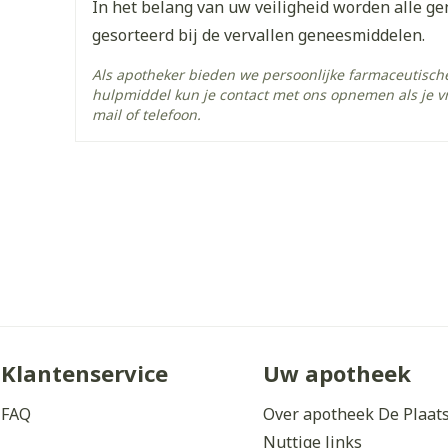
In het belang van uw veiligheid worden alle g
gesorteerd bij de vervallen geneesmiddelen.
cobicistat, elvitegravir, 
Actieve
Ingrediënten
van fumaraat)
Als apotheker bieden we persoonlijke farmaceutisc
hulpmiddel kun je contact met ons opnemen als je v
mail of telefoon.
Behoud
Kamertemperatuur (15°C 
Klantenservice
Uw apotheek
FAQ
Over apotheek De Plaat
Nuttige links