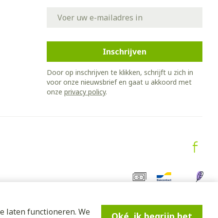
E-mail adres
Effecten op de nieren en botten bij pediatrische
Inschrijven
Door op inschrijven te klikken, schrijft u zich in
voor onze nieuwsbrief en gaat u akkoord met
ffecten op de nieren
onze
privacy policy
.
an de nieren
e laten functioneren. We
Oké, ik begrijp het