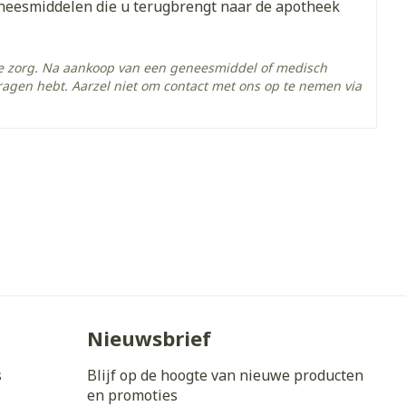
eneesmiddelen die u terugbrengt naar de apotheek
emtricitabine, tenofovir disoproxil (onder de vorm
he zorg. Na aankoop van een geneesmiddel of medisch
ragen hebt. Aarzel niet om contact met ons op te nemen via
- 25°C)
Nieuwsbrief
s
Blijf op de hoogte van nieuwe producten
en promoties