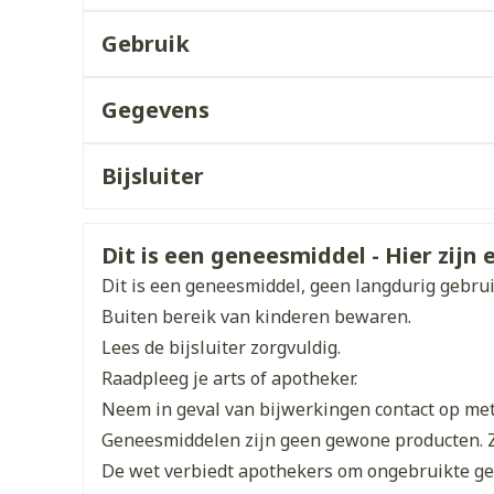
Enkel en vo
Toon meer
Gebruik
orging
Supplementen
Insectenw
Bij het vergeten van een dosis binnen 18 uur na 
Gegevens
middelen
innemen en doorgaan met het normale doseri
n
Mondmaskers
issen
CNK
3111283
Bij het vergeten van een dosis later dan 18 uur 
Gelijkt
 -
Bijsluiter
Behandeling van de nieren
doorgaan met het normale doseringsschema
uid
Organisaties
Nederlands
Gilead Sciences Belgium
Nederlands
Duit
Braken in het uur na inname: nieuw tablet in
d
Veiligheidsinformatie
Dit is een geneesmiddel - Hier zijn e
Hyperi
Breedte
57 mm
Met voedsel innemen
Dit is een geneesmiddel, geen langdurig gebru
Niet kauwen of pletten
Buiten bereik van kinderen bewaren.
Lengte
100 mm
Lees de bijsluiter zorgvuldig.
Raadpleeg je arts of apotheker.
Diepte
55 mm
Zelfbruiner
Scheren
Neem in geval van bijwerkingen contact op met 
Geneesmiddelen zijn geen gewone producten. 
Hoeveelheid
30
De wet verbiedt apothekers om ongebruikte g
Verpakking