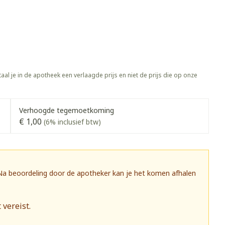
Botten, spieren en
ten
Toon meer
gewrichten
vogels
Fytotherapie
Wondzorg
rapie
Toon meer
Diagnosetesten en
 stress
Vlooien en teken
meetapparatuur
Oren
Mond en keel
aal je in de apotheek een verlaagde prijs en niet de prijs die op onze
Alcoholtest
g
Oordopjes
Zuigtabletten
herapie -
Mond, muil of snavel
Bloeddrukmeter
ls
 en -druppels
Oorreiniging
Spray - oplossing
Verhoogde tegemoetkoming
Cholesteroltest
zen
Oordruppels
€ 1,00
(6% inclusief btw)
Hartslagmeter
ulpmiddelen
Toon meer
 Na beoordeling door de apotheker kan je het komen afhalen
herming
Hygiëne
Ergonomie
 vereist.
nning en -
Aambeien
s
Bad en douche
Ademhaling en zuurstof