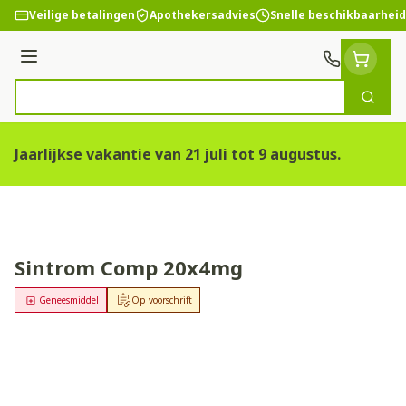
Ga naar de inhoud
Veilige betalingen
Apothekersadvies
Snelle beschikbaarheid
Menu
Zoek
Product, merk, categorie...
Jaarlijkse vakantie van 21 juli tot 9 augustus.
Sintrom Comp 20x4mg
Geneesmiddel
Op voorschrift