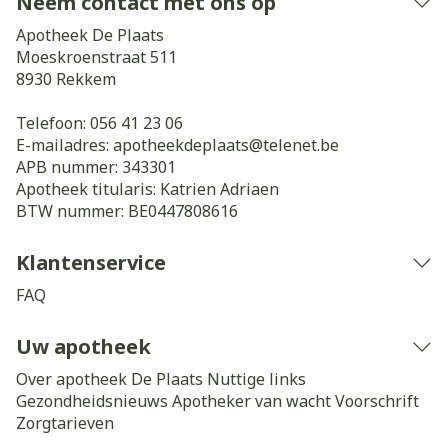
Neem contact met ons op
Apotheek De Plaats
Moeskroenstraat 511
8930
Rekkem
Telefoon:
056 41 23 06
E-mailadres:
apotheekdeplaats@
telenet.be
APB nummer:
343301
Apotheek titularis:
Katrien Adriaen
BTW nummer:
BE0447808616
Klantenservice
FAQ
Uw apotheek
Over apotheek De Plaats
Nuttige links
Gezondheidsnieuws
Apotheker van wacht
Voorschrift
Zorgtarieven