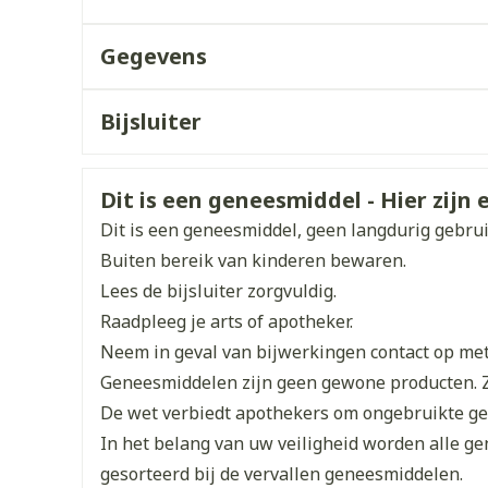
Enkel en vo
Toon meer
Gegevens
orging
Supplementen
Insectenw
CNK
4279162
middelen
Bijsluiter
n
Mondmaskers
issen
Organisaties
Nederlands
Pi Pharma
Duits
Frans
 -
uid
Veiligheidsinformatie
Dit is een geneesmiddel - Hier zijn e
Breedte
106 mm
d
Dit is een geneesmiddel, geen langdurig gebru
Buiten bereik van kinderen bewaren.
Lengte
109 mm
Lees de bijsluiter zorgvuldig.
Raadpleeg je arts of apotheker.
Diepte
35 mm
Neem in geval van bijwerkingen contact op met 
Geneesmiddelen zijn geen gewone producten. 
Zelfbruiner
Scheren
Actieve
silodosine
De wet verbiedt apothekers om ongebruikte g
Ingrediënten
In het belang van uw veiligheid worden alle g
gesorteerd bij de vervallen geneesmiddelen.
Behoud
Kamertemperatuur (15°C 