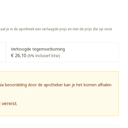
Botten, spieren en
ten
Toon meer
gewrichten
vogels
Fytotherapie
Wondzorg
rapie
Toon meer
aal je in de apotheek een verlaagde prijs en niet de prijs die op onze
Diagnosetesten en
 stress
Vlooien en teken
meetapparatuur
Oren
Mond en keel
Alcoholtest
g
Oordopjes
Zuigtabletten
Verhoogde tegemoetkoming
herapie -
Mond, muil of snavel
€ 26,10
(6% inclusief btw)
Bloeddrukmeter
ls
 en -druppels
Oorreiniging
Spray - oplossing
Cholesteroltest
zen
Oordruppels
Hartslagmeter
ulpmiddelen
 Na beoordeling door de apotheker kan je het komen afhalen
Toon meer
 vereist.
herming
Hygiëne
Ergonomie
nning en -
Aambeien
s
Bad en douche
Ademhaling en zuurstof