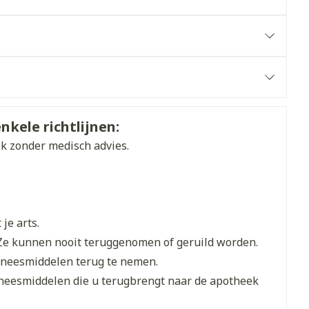
et
geneesmiddelen
erende
Parfums en
geurproducten
nkele richtlijnen:
ik zonder medisch advies.
je arts.
Ze kunnen nooit teruggenomen of geruild worden.
CBD
eneesmiddelen terug te nemen.
eneesmiddelen die u terugbrengt naar de apotheek
- 25°C)