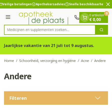
Dia 2 van 2
Ga naar de inhoud
Veilige betalingen
Apothekersadvies
Snelle beschikbaarheid
0
0 artikelen
Menu
€ 0,00
Medicijnen en supplementen zoek
Zoek
Product, merk, categorie...
Jaarlijkse vakantie van 21 juli tot 9 augustus.
Home
/
Schoonheid, verzorging en hygiëne
/
Acne
/
Andere
Andere
Filteren