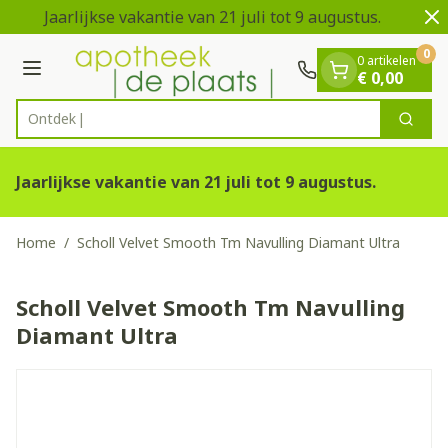
Dia 1 van 2
Ga naar de inhoud
Jaarlijkse vakantie van 21 juli tot 9 augustus.
Vei
0
0 artikelen
Menu
€ 0,00
Ontdek vit
Zoek
Product, merk, categorie...
Jaarlijkse vakantie van 21 juli tot 9 augustus.
Home
/
Scholl Velvet Smooth Tm Navulling Diamant Ultra
Scholl Velvet Smooth Tm Navulling
Diamant Ultra