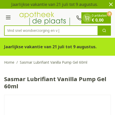
Dia 1 van 2
Ga naar de inhoud
Jaarlijkse vakantie van 21 juli tot 9 augustus.
V
0
0 artikelen
Menu
€ 0,00
Vind snel wondverzorg
Zoek
Product, merk, categorie...
Jaarlijkse vakantie van 21 juli tot 9 augustus.
Home
/
Sasmar Lubrifiant Vanilla Pump Gel 60ml
Sasmar Lubrifiant Vanilla Pump Gel
60ml