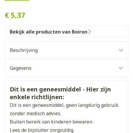
Sabina 05ch Gr 4g Boiron
€ 5,37
Bekijk alle producten van Boiron
Beschrijving
Gegevens
CNK
3133576
Veiligheidsinformatie
Dit is een geneesmiddel - Hier zijn
enkele richtlijnen:
Organisaties
Boiron
Dit is een geneesmiddel, geen langdurig gebruik
Merken
Boiron
zonder medisch advies.
Buiten bereik van kinderen bewaren.
Breedte
17 mm
Lees de bijsluiter zorgvuldig.