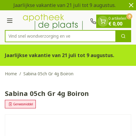
Dia 1 van 2
Ga naar de inhoud
Jaarlijkse vakantie van 21 juli tot 9 augustus.
V
0
0 artikelen
Menu
€ 0,00
Vind snel wondverzorgin
Zoek
Product, merk, categorie...
Jaarlijkse vakantie van 21 juli tot 9 augustus.
Home
/
Sabina 05ch Gr 4g Boiron
Sabina 05ch Gr 4g Boiron
Geneesmiddel