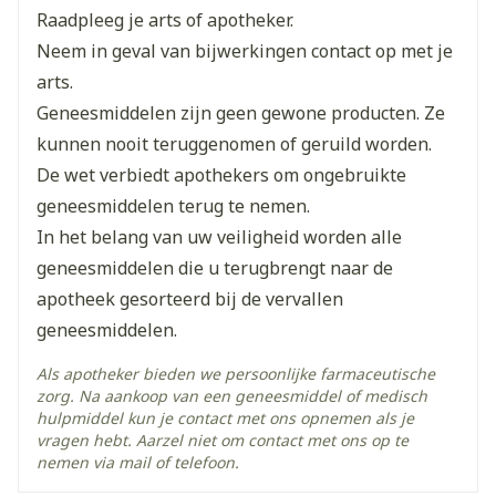
Raadpleeg je arts of apotheker.
Lengte
65 mm
Neem in geval van bijwerkingen contact op met je
arts.
Diepte
15 mm
Geneesmiddelen zijn geen gewone producten. Ze
kunnen nooit teruggenomen of geruild worden.
Hoeveelheid
De wet verbiedt apothekers om ongebruikte
4
Verpakking
geneesmiddelen terug te nemen.
In het belang van uw veiligheid worden alle
Kamertemperatuur (15°C -
Behoud
geneesmiddelen die u terugbrengt naar de
25°C)
apotheek gesorteerd bij de vervallen
geneesmiddelen.
Als apotheker bieden we persoonlijke farmaceutische
zorg. Na aankoop van een geneesmiddel of medisch
hulpmiddel kun je contact met ons opnemen als je
vragen hebt. Aarzel niet om contact met ons op te
nemen via mail of telefoon.