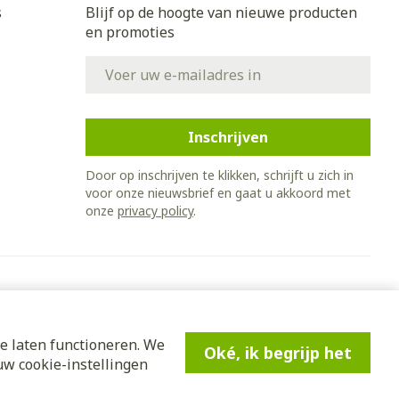
et
geneesmiddelen
s
Blijf op de hoogte van nieuwe producten
en promoties
E-mail adres
erende
Parfums en
geurproducten
Inschrijven
Door op inschrijven te klikken, schrijft u zich in
voor onze nieuwsbrief en gaat u akkoord met
onze
privacy policy
.
CBD
e laten functioneren. We
Oké, ik begrijp het
w cookie-instellingen