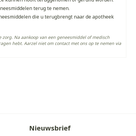
je
Badkamer
eneesmiddelen terug te nemen.
Bed
eneesmiddelen die u terugbrengt naar de apotheek
ing zon
Doorliggen - decubitis
Toon meer
gie
Urinewegen
he zorg. Na aankoop van een geneesmiddel of medisch
ragen hebt. Aarzel niet om contact met ons op te nemen via
eid,
Stoppen met roken
- 25°C)
n stress
it en intieme
Gezichtsreiniging -
ontschminken
en
Instrumenten
 -
en
Reinigingsmelk, - crème, -
sche
Anti tumor middelen
ie
olie en gel
ijn
Tonic - lotion
Anesthesie
zorging
Micellair water
Specifiek voor de ogen
Nieuwsbrief
hie
Diverse
Toon meer