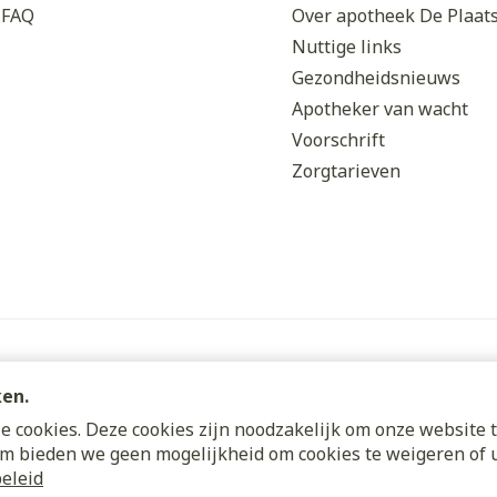
Enkel en vo
FAQ
Over apotheek De Plaat
Toon meer
Nuttige links
Gezondheidsnieuws
orging
Supplementen
Insectenw
Apotheker van wacht
middelen
n
Mondmaskers
issen
Voorschrift
Zorgtarieven
 -
uid
d
ken.
Zelfbruiner
Scheren
 cookies. Deze cookies zijn noodzakelijk om onze website t
m bieden we geen mogelijkheid om cookies te weigeren of u
s
ODR-platform
eleid