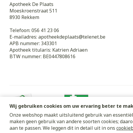
Apotheek De Plaats
Moeskroenstraat 511
8930
Rekkem
Haar
Gezichtsverz
Telefoon:
056 41 23 06
Pillendozen e
Pigmentstoorn
E-mailadres:
apotheekdeplaats@
telenet.be
accessoires
APB nummer:
343301
Gevoelige huid
Apotheek titularis:
Katrien Adriaen
geïrriteerde h
BTW nummer:
BE0447808616
Gemengde hui
Doffe huid
Toon meer
Wij gebruiken cookies om uw ervaring beter te ma
Snurken
Onze webshop maakt uitsluitend gebruik van essentiële
maken geen gebruik van andere soorten cookies; daaro
Algemene verkoopsvoorwaarden
Privacy disclaimer
Cookie
aan te passen. We leggen dit in detail uit in ons
cookieb