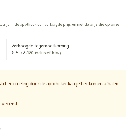
rapie
Toon meer
Diagnosetesten en
 stress
Vlooien en teken
aal je in de apotheek een verlaagde prijs en niet de prijs die op onze
meetapparatuur
Oren
Mond en keel
Alcoholtest
g
Oordopjes
Zuigtabletten
herapie -
Mond, muil of snavel
Verhoogde tegemoetkoming
Bloeddrukmeter
ls
 en -druppels
Oorreiniging
Spray - oplossing
€ 5,72
(6% inclusief btw)
Cholesteroltest
zen
Oordruppels
Hartslagmeter
ulpmiddelen
Toon meer
 Na beoordeling door de apotheker kan je het komen afhalen
 vereist.
herming
Hygiëne
Ergonomie
nning en -
Aambeien
s
Bad en douche
Ademhaling en zuurstof
je
Badkamer