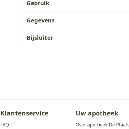
Gebruik
orging
Supplementen
Insectenw
middelen
Gegevens
n
Mondmaskers
issen
 -
Bijsluiter
uid
d
Zelfbruiner
Scheren
Klantenservice
Uw apotheek
FAQ
Over apotheek De Plaat