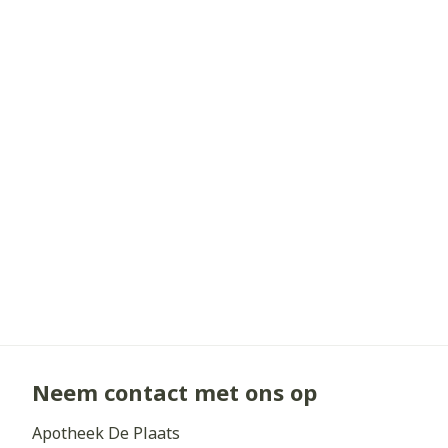
Haar
Gezichtsverz
Pillendozen e
Pigmentstoorn
accessoires
Gevoelige huid
geïrriteerde h
Gemengde hui
Doffe huid
Toon meer
Snurken
Neem contact met ons op
Apotheek De Plaats