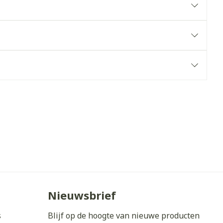
erende
Parfums en
geurproducten
CBD
Nieuwsbrief
s
Blijf op de hoogte van nieuwe producten