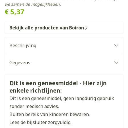
we samen de mogelijkheden.
€ 5,37
Bekijk alle producten van Boiron
Beschrijving
Gegevens
CNK
3171964
Veiligheidsinformatie
Dit is een geneesmiddel - Hier zijn
enkele richtlijnen:
Organisaties
Boiron
Dit is een geneesmiddel, geen langdurig gebruik
Merken
Boiron
zonder medisch advies.
Buiten bereik van kinderen bewaren.
Breedte
15 mm
Lees de bijsluiter zorgvuldig.