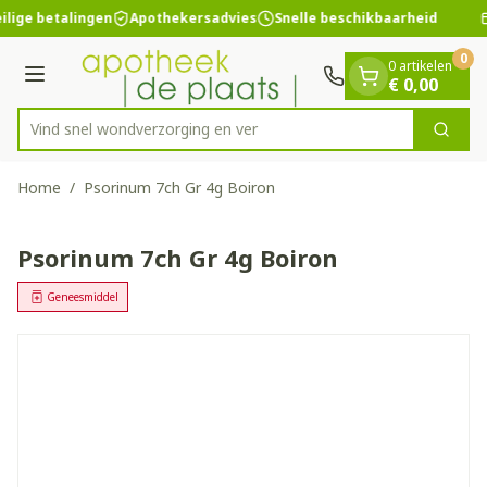
Dia 1 van 1
Ga naar de inhoud
ilige betalingen
Apothekersadvies
Snelle beschikbaarheid
0
0 artikelen
Menu
€ 0,00
Vind snel wondverzorging
Zoek
Product, merk, categorie...
Home
/
Psorinum 7ch Gr 4g Boiron
Psorinum 7ch Gr 4g Boiron
Geneesmiddel