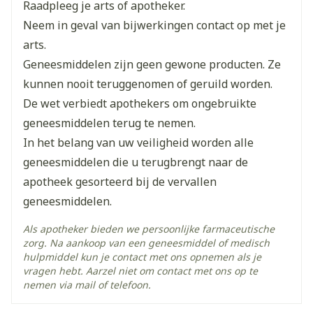
Raadpleeg je arts of apotheker.
Lengte
67 mm
Neem in geval van bijwerkingen contact op met je
arts.
Diepte
15 mm
Geneesmiddelen zijn geen gewone producten. Ze
kunnen nooit teruggenomen of geruild worden.
Hoeveelheid
De wet verbiedt apothekers om ongebruikte
4
Verpakking
geneesmiddelen terug te nemen.
In het belang van uw veiligheid worden alle
Kamertemperatuur (15°C -
Behoud
geneesmiddelen die u terugbrengt naar de
25°C)
apotheek gesorteerd bij de vervallen
geneesmiddelen.
Als apotheker bieden we persoonlijke farmaceutische
zorg. Na aankoop van een geneesmiddel of medisch
hulpmiddel kun je contact met ons opnemen als je
vragen hebt. Aarzel niet om contact met ons op te
nemen via mail of telefoon.