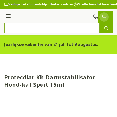
Ga naar de inhoud
Veilige betalingen
Apothekersadvies
Snelle beschikbaarheid
Menu
Zoek
Product, merk, categorie...
Jaarlijkse vakantie van 21 juli tot 9 augustus.
Protecdiar Kh Darmstabilisator
Hond-kat Spuit 15ml