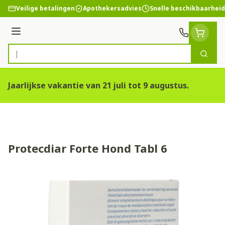
Ga naar de inhoud
Veilige betalingen
Apothekersadvies
Snelle beschikbaarheid
Menu
Zoek
Product, merk, categorie...
Jaarlijkse vakantie van 21 juli tot 9 augustus.
Protecdiar Forte Hond Tabl 6