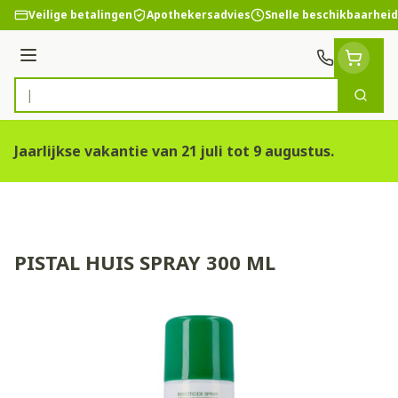
Ga naar de inhoud
Veilige betalingen
Apothekersadvies
Snelle beschikbaarheid
Menu
Zoek
Product, merk, categorie...
Jaarlijkse vakantie van 21 juli tot 9 augustus.
PISTAL HUIS SPRAY 300 ML