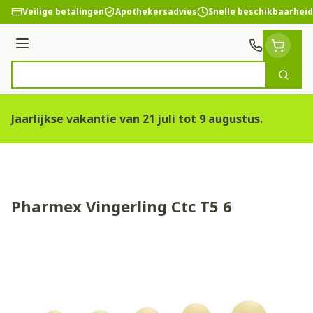
Ga naar de inhoud
Veilige betalingen
Apothekersadvies
Snelle beschikbaarheid
Menu
Zoek
Product, merk, categorie...
Jaarlijkse vakantie van 21 juli tot 9 augustus.
Pharmex Vingerling Ctc T5 6