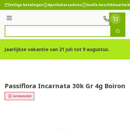
Ga naar de inhoud
Veilige betalingen
Apothekersadvies
Snelle beschikbaarheid
Menu
Zoek
Product, merk, categorie...
Jaarlijkse vakantie van 21 juli tot 9 augustus.
Passiflora Incarnata 30k Gr 4g Boiron
Geneesmiddel