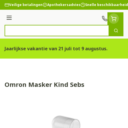
Ga naar de inhoud
Veilige betalingen
Apothekersadvies
Snelle beschikbaarheid
Menu
Zoek
Product, merk, categorie...
Jaarlijkse vakantie van 21 juli tot 9 augustus.
Omron Masker Kind Sebs