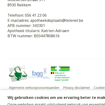
8930
Rekkem
Telefoon:
056 41 23 06
E-mailadres:
apotheekdeplaats@
telenet.be
APB nummer:
343301
Apotheek titularis:
Katrien Adriaen
BTW nummer:
BE0447808616
Algemene verkoopsvoorwaarden
Privacy disclaimer
Cookie
Wij gebruiken cookies om uw ervaring beter te ma
Onze webshop maakt uitsluitend gebruik van essentiële