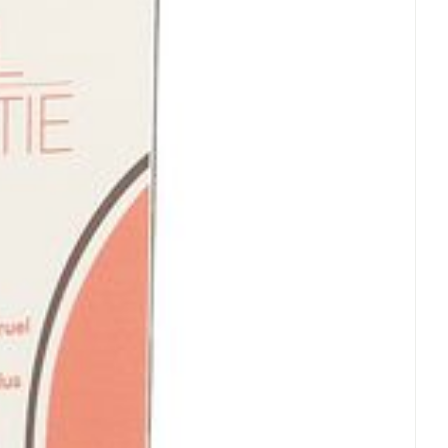
et
geneesmiddelen
erende
Parfums en
geurproducten
CBD