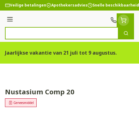
Ga naar de inhoud
Veilige betalingen
Apothekersadvies
Snelle beschikbaarheid
Menu
Zoek
Product, merk, categorie...
Jaarlijkse vakantie van 21 juli tot 9 augustus.
Nustasium Comp 20
Geneesmiddel