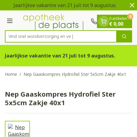
Dia 1 van 2
Ga naar de inhoud
Jaarlijkse vakantie van 21 juli tot 9 augustus.
V
0
0 artikelen
Menu
€ 0,00
Vind snel wondverzorgin
Zoek
Product, merk, categorie...
Jaarlijkse vakantie van 21 juli tot 9 augustus.
Home
/
Nep Gaaskompres Hydrofiel Ster 5x5cm Zakje 40x1
Nep Gaaskompres Hydrofiel Ster
5x5cm Zakje 40x1
View larger image