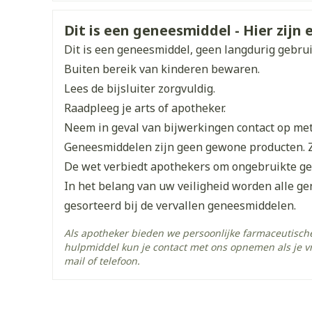
Enkel en vo
Een laag zalf op het letsel aanbrengen en ind
Organisaties
Nederlands
Bepharbel, Cophana
Nederlands
Duit
Toon meer
Veiligheidsinformatie
Dit is een geneesmiddel - Hier zijn e
Merken
Bepharbel
Dit is een geneesmiddel, geen langdurig gebru
orging
Supplementen
Insectenw
Buiten bereik van kinderen bewaren.
middelen
Breedte
35 mm
n
Mondmaskers
issen
Lees de bijsluiter zorgvuldig.
 -
Raadpleeg je arts of apotheker.
Lengte
146 mm
uid
Neem in geval van bijwerkingen contact op met 
d
Geneesmiddelen zijn geen gewone producten. 
Diepte
21 mm
De wet verbiedt apothekers om ongebruikte g
In het belang van uw veiligheid worden alle g
Hoeveelheid
1
gesorteerd bij de vervallen geneesmiddelen.
Verpakking
Als apotheker bieden we persoonlijke farmaceutisc
Actieve
hulpmiddel kun je contact met ons opnemen als je v
Zelfbruiner
bacitracine, polymyxine 
Scheren
Ingrediënten
mail of telefoon.
Behoud
Kamertemperatuur (15°C 