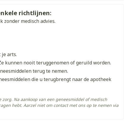
et
geneesmiddelen
ien mogelijk een kompres gebruiken
s
Duits
Frans
Frans
nkele richtlijnen:
ik zonder medisch advies.
erende
Parfums en
geurproducten
je arts.
Ze kunnen nooit teruggenomen of geruild worden.
eneesmiddelen terug te nemen.
eneesmiddelen die u terugbrengt naar de apotheek
he zorg. Na aankoop van een geneesmiddel of medisch
ragen hebt. Aarzel niet om contact met ons op te nemen via
B sulfaat
CBD
- 25°C)