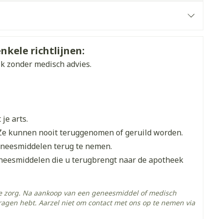
et
geneesmiddelen
tot 12 maanden voor teennagels)
A.V. FSC, Laboratoires Bailleul Belgique
erende
Parfums en
geurproducten
nkele richtlijnen:
ik zonder medisch advies.
je arts.
Ze kunnen nooit teruggenomen of geruild worden.
eneesmiddelen terug te nemen.
eneesmiddelen die u terugbrengt naar de apotheek
CBD
he zorg. Na aankoop van een geneesmiddel of medisch
ragen hebt. Aarzel niet om contact met ons op te nemen via