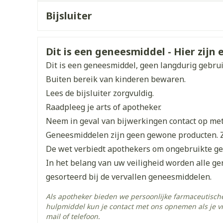
Enkel en vo
CNK
3013273
(gewoonlijk 6 maanden voor vingernagels en 9 
Bijsluiter
Toon meer
Organisaties
Nederlands
DHL PHARMA LOGISTICS T.
Duits
Frans
orging
Supplementen
Insectenw
Veiligheidsinformatie
middelen
Dit is een geneesmiddel - Hier zijn e
n
Mondmaskers
issen
Merken
Biorga
Dit is een geneesmiddel, geen langdurig gebru
 -
Buiten bereik van kinderen bewaren.
uid
Breedte
76 mm
Lees de bijsluiter zorgvuldig.
d
Raadpleeg je arts of apotheker.
Lengte
81 mm
Neem in geval van bijwerkingen contact op met 
Geneesmiddelen zijn geen gewone producten. 
Diepte
35 mm
De wet verbiedt apothekers om ongebruikte g
In het belang van uw veiligheid worden alle g
Hoeveelheid
1
gesorteerd bij de vervallen geneesmiddelen.
Verpakking
Zelfbruiner
Scheren
Als apotheker bieden we persoonlijke farmaceutisc
Actieve
hulpmiddel kun je contact met ons opnemen als je v
ciclopirox
Ingrediënten
mail of telefoon.