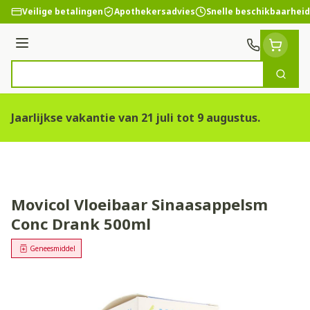
Ga naar de inhoud
Veilige betalingen
Apothekersadvies
Snelle beschikbaarheid
Menu
Zoek
Product, merk, categorie...
Jaarlijkse vakantie van 21 juli tot 9 augustus.
Movicol Vloeibaar Sinaasappelsm
Conc Drank 500ml
Geneesmiddel