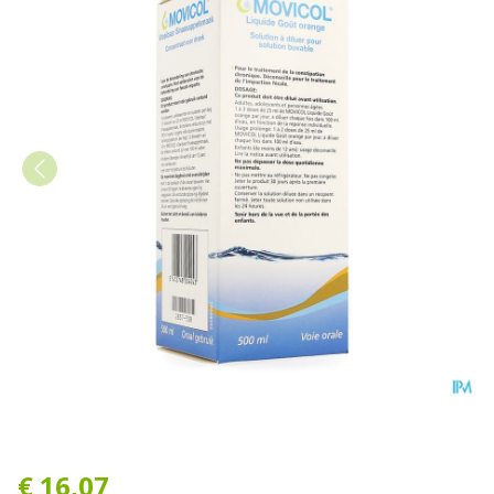
Movicol Vloeibaar Sinaasa
€ 16,07