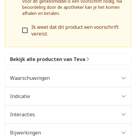
Voor dit geneesmiddel is een voorschrift nodig. Na
beoordeling door de apotheker kan je het komen
afhalen en betalen.
Ik weet dat dit product een voorschrift
vereist.
Bekijk alle producten van Teva
Waarschuwingen
Wanneer mag u dit geneesmiddel niet gebruiken
of moet u er extra voorzichtig mee zijn? Wanneer
Indicatie
mag u dit geneesmiddel niet gebruiken?  U bent
allergisch voor een van de stoffen in dit
Interacties
geneesmiddel. Deze stoffen kunt u vinden in
rubriek 6. Wanneer moet u extra voorzichtig zijn
Bijwerkingen