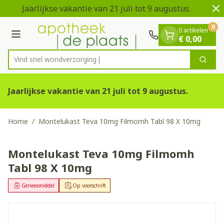
Dia 1 van 2
Ga naar de inhoud
Jaarlijkse vakantie van 21 juli tot 9 augustus.
0
0 artikelen
Menu
€ 0,00
Vind snel wondv
Zoek
Product, merk, categorie...
Jaarlijkse vakantie van 21 juli tot 9 augustus.
Home
/
Montelukast Teva 10mg Filmomh Tabl 98 X 10mg
Montelukast Teva 10mg Filmomh
Tabl 98 X 10mg
Geneesmiddel
Op voorschrift