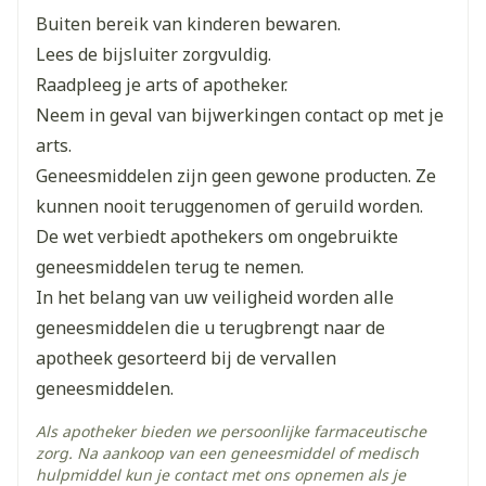
inhalatienoodgeneesmiddel tegen astma-
Breedte
80 mm
Buiten bereik van kinderen bewaren.
aanvallen bij u heeft.  Als u vaker dan gewoonlijk
Lees de bijsluiter zorgvuldig.
een bèta-agonist inhalator moet gebruiken, moet
Lengte
150 mm
Raadpleeg je arts of apotheker.
u zo snel mogelijk uw arts raadplegen.  Het is
Neem in geval van bijwerkingen contact op met je
belangrijk dat u alle geneesmiddelen tegen astma
Diepte
50 mm
arts.
die uw arts heeft voorgeschreven, gebruikt zoals
Geneesmiddelen zijn geen gewone producten. Ze
aangewezen. Steroïden (ongeacht of ze
Hoeveelheid
98
kunnen nooit teruggenomen of geruild worden.
Verpakking
geïnhaleerd worden of ingenomen worden via de
De wet verbiedt apothekers om ongebruikte
mond) die u eventueel reeds gebruikt, mogen niet
Actieve
geneesmiddelen terug te nemen.
montelukast natrium
vervangen worden door Montelukast Teva. 
Ingrediënten
In het belang van uw veiligheid worden alle
Patiënten met aspirinegevoelige astma die
geneesmiddelen die u terugbrengt naar de
Montelukast Teva innemen, moeten de inname
Kamertemperatuur (15°C -
apotheek gesorteerd bij de vervallen
Behoud
van aspirine of andere niet-steroïdale anti-
25°C)
geneesmiddelen.
inflammatoire middelen blijven vermijden.  Als u
geneesmiddelen tegen astma gebruikt, waaronder
Als apotheker bieden we persoonlijke farmaceutische
zorg. Na aankoop van een geneesmiddel of medisch
montelukast, kunt u de volgende symptomen
hulpmiddel kun je contact met ons opnemen als je