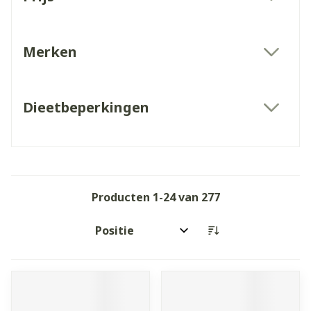
filter
Merken
filter
Dieetbeperkingen
filter
Producten
1
-
24
van
277
Sorteer op: