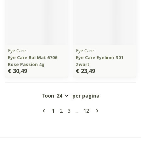
Eye Care
Eye Care
Eye Care Ral Mat 6706
Eye Care Eyeliner 301
Rose Passion 4g
Zwart
€ 30,49
€ 23,49
Toon
per pagina
Pagina's
U lees momenteel pagina
Pagina
Pagina
Pagina
1
2
3
...
12