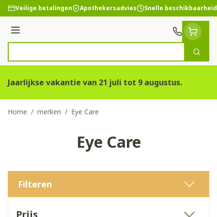
Ga naar de inhoud
Veilige betalingen
Apothekersadvies
Snelle beschikbaarheid
Menu
Zoek
Product, merk, categorie...
Jaarlijkse vakantie van 21 juli tot 9 augustus.
Home
/
merken
/
Eye Care
Eye Care
Filteren
Doorgaan naar productlijst
Prijs