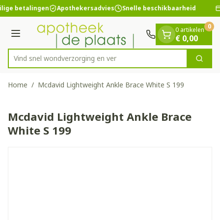
Dia 1 van 1
Ga naar de inhoud
ilige betalingen
Apothekersadvies
Snelle beschikbaarheid
0
0 artikelen
Menu
€ 0,00
Vind snel wondverzorgin
Zoek
Product, merk, categorie...
Home
/
Mcdavid Lightweight Ankle Brace White S 199
Mcdavid Lightweight Ankle Brace
White S 199