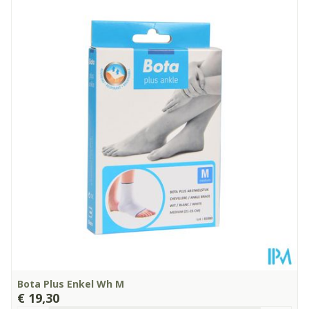
Lengte
160 mm
Diepte
235 mm
Kamertemperatuur (15°C -
Behoud
25°C)
Bota Plus Enkel Wh M
€ 19,30