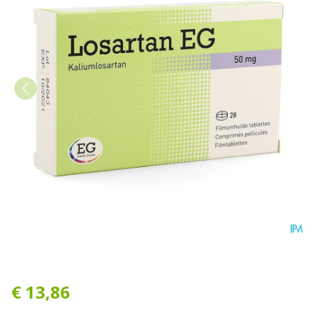
Losartan EG Filmomh Tabl
€ 13,86