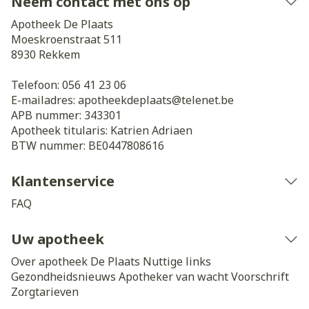
Neem contact met ons op
Apotheek De Plaats
Moeskroenstraat 511
8930
Rekkem
Telefoon:
056 41 23 06
E-mailadres:
apotheekdeplaats@
telenet.be
APB nummer:
343301
Apotheek titularis:
Katrien Adriaen
BTW nummer:
BE0447808616
Klantenservice
FAQ
Uw apotheek
Over apotheek De Plaats
Nuttige links
Gezondheidsnieuws
Apotheker van wacht
Voorschrift
Zorgtarieven