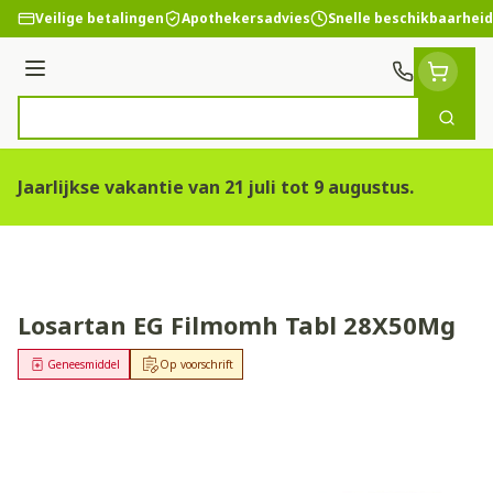
Ga naar de inhoud
Veilige betalingen
Apothekersadvies
Snelle beschikbaarheid
Menu
Zoek
Product, merk, categorie...
Jaarlijkse vakantie van 21 juli tot 9 augustus.
Losartan EG Filmomh Tabl 28X50Mg
Geneesmiddel
Op voorschrift