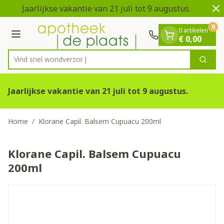
Dia 1 van 2
Ga naar de inhoud
Jaarlijkse vakantie van 21 juli tot 9 augustus.
V
0
0 artikelen
Menu
€ 0,00
Vind snel wo
Zoek
Product, merk, categorie...
Jaarlijkse vakantie van 21 juli tot 9 augustus.
Home
/
Klorane Capil. Balsem Cupuacu 200ml
Klorane Capil. Balsem Cupuacu
200ml