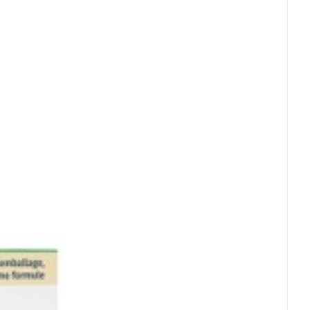
et
geneesmiddelen
erende
Parfums en
geurproducten
CBD