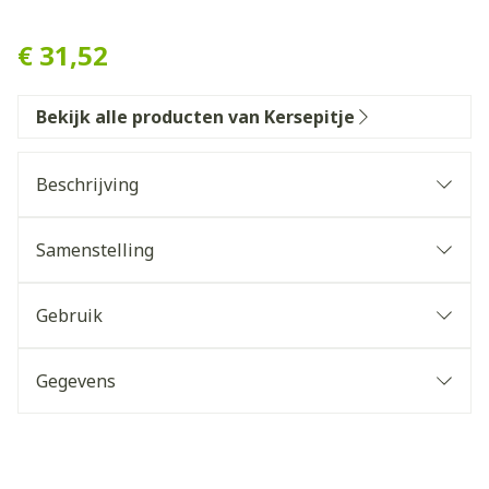
Kersepitje Warmtekussen 
€ 31,52
Bekijk alle producten van Kersepitje
Beschrijving
Samenstelling
Doek: 100% biokatoen
Vulling: kersenpitten
Gebruik
Opwarming: max 3min bij 700-800W, max 2min bij
900-1000W
Gegevens
CNK
3664323
Organisaties
INATURA, Infinity Pharma