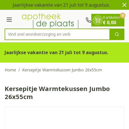
Dia 1 van 2
Ga naar de inhoud
Jaarlijkse vakantie van 21 juli tot 9 augustus.
V
0
0 artikelen
Menu
€ 0,00
Vind snel wondverzorgin
Zoek
Product, merk, categorie...
Jaarlijkse vakantie van 21 juli tot 9 augustus.
Home
/
Kersepitje Warmtekussen Jumbo 26x55cm
Kersepitje Warmtekussen Jumbo
26x55cm