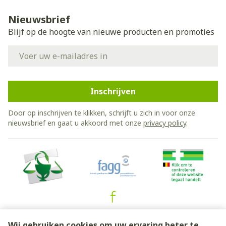
Nieuwsbrief
Blijf op de hoogte van nieuwe producten en promoties
E-mail adres
Inschrijven
Door op inschrijven te klikken, schrijft u zich in voor onze
nieuwsbrief en gaat u akkoord met onze
privacy policy
.
Juridische links
Wij gebruiken cookies om uw ervaring beter te