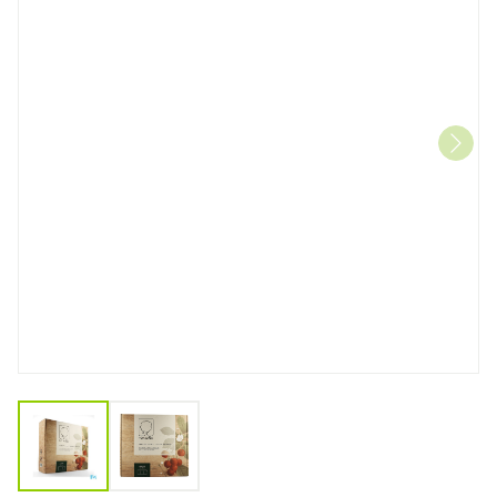
View larger image
View larger image