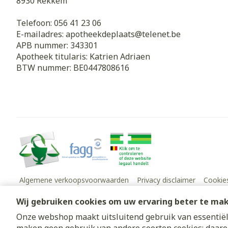
8930
Rekkem
Telefoon:
056 41 23 06
E-mailadres:
apotheekdeplaats@
telenet.be
APB nummer:
343301
Apotheek titularis:
Katrien Adriaen
BTW nummer:
BE0447808616
Algemene verkoopsvoorwaarden
Privacy disclaimer
Cookie
Wij gebruiken cookies om uw ervaring beter te ma
Onze webshop maakt uitsluitend gebruik van essentiële