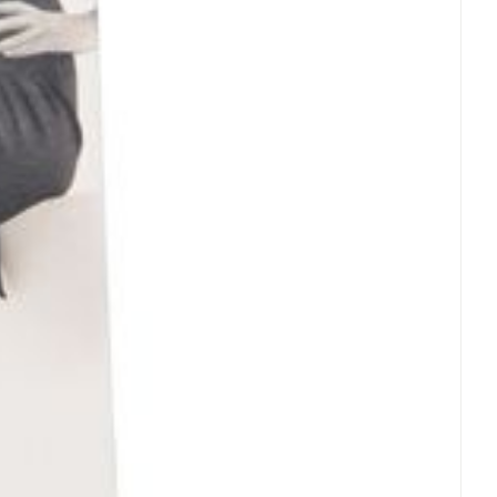
et
geneesmiddelen
erende
Parfums en
geurproducten
CBD