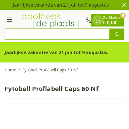
Dia 1 van 2
Ga naar de inhoud
Jaarlijkse vakantie van 21 juli tot 9 augustus.
Ve
0
0 artikelen
Menu
€ 0,00
Zoek
Product, merk, categorie...
Jaarlijkse vakantie van 21 juli tot 9 augustus.
Home
/
Fytobell Proflabell Caps 60 Nf
Fytobell Proflabell Caps 60 Nf