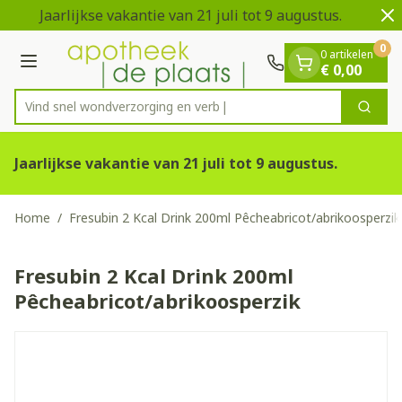
Dia 1 van 2
Ga naar de inhoud
Jaarlijkse vakantie van 21 juli tot 9 augustus.
V
0
0 artikelen
Menu
€ 0,00
Vind snel wondverzorgin
Zoek
Product, merk, categorie...
Jaarlijkse vakantie van 21 juli tot 9 augustus.
Home
/
Fresubin 2 Kcal Drink 200ml Pêcheabricot/abrikoosperzik
Fresubin 2 Kcal Drink 200ml
Pêcheabricot/abrikoosperzik