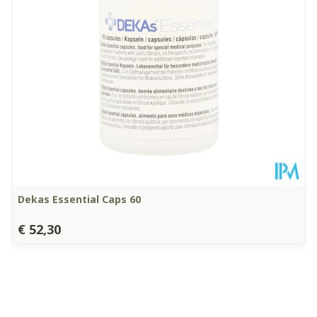
Dieetbeperkingen
Glutenvrij, Lactosevrij
Kamertemperatuur (15°C
Behoud
- 25°C)
Dekas Essential Caps 60
€ 52,30