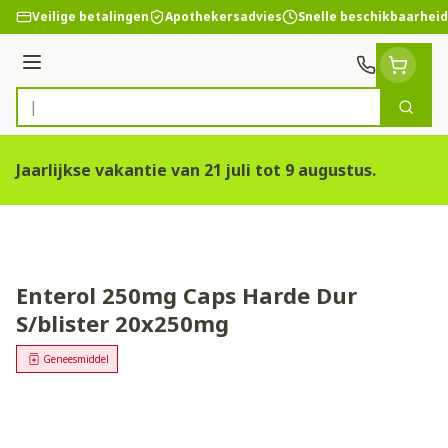
Ga naar de inhoud
Veilige betalingen
Apothekersadvies
Snelle beschikbaarheid
Menu
Zoek
Product, merk, categorie...
Jaarlijkse vakantie van 21 juli tot 9 augustus.
Enterol 250mg Caps Harde Dur
S/blister 20x250mg
Geneesmiddel