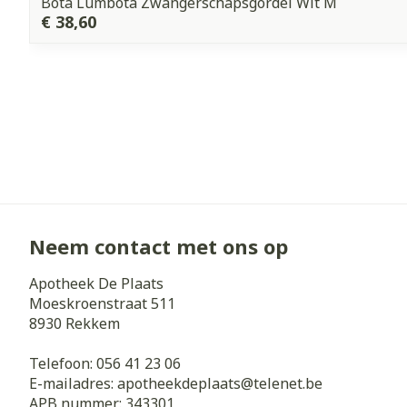
Bota Lumbota Zwangerschapsgordel Wit M
€ 38,60
Neem contact met ons op
Apotheek De Plaats
Moeskroenstraat 511
8930
Rekkem
Telefoon:
056 41 23 06
E-mailadres:
apotheekdeplaats@
telenet.be
APB nummer:
343301