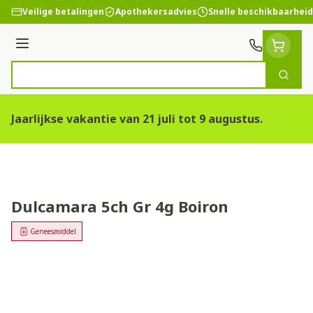
Ga naar de inhoud
Veilige betalingen
Apothekersadvies
Snelle beschikbaarheid
Menu
Zoek
Product, merk, categorie...
Jaarlijkse vakantie van 21 juli tot 9 augustus.
Dulcamara 5ch Gr 4g Boiron
Geneesmiddel