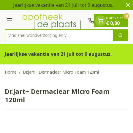
Dia 1 van 2
Ga naar de inhoud
Jaarlijkse vakantie van 21 juli tot 9 augustus.
V
0
0 artikelen
Menu
€ 0,00
Vind snel wondverzorgi
Zoek
Product, merk, categorie...
Jaarlijkse vakantie van 21 juli tot 9 augustus.
Home
/
Dr.jart+ Dermaclear Micro Foam 120ml
Dr.jart+ Dermaclear Micro Foam
120ml