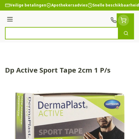
Ga naar de inhoud
Veilige betalingen
Apothekersadvies
Snelle beschikbaarheid
Menu
Zoek
Product, merk, categorie...
Dp Active Sport Tape 2cm 1 P/s