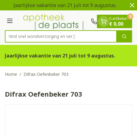
Dia 1 van 2
Ga naar de inhoud
Jaarlijkse vakantie van 21 juli tot 9 augustus.
0
0 artikelen
Menu
€ 0,00
Vind snel wondverzorgin
Zoek
Product, merk, categorie...
Jaarlijkse vakantie van 21 juli tot 9 augustus.
Home
/
Difrax Oefenbeker 703
Difrax Oefenbeker 703