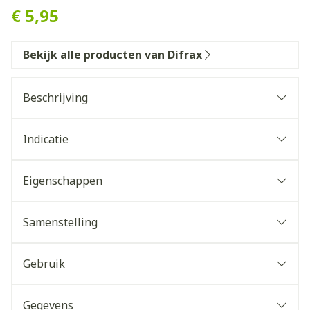
€ 5,95
Bekijk alle producten van Difrax
Beschrijving
Indicatie
Eigenschappen
Oefen drinkbeker met neusuitsparing voor het
leren van de juiste drinkhouding
Samenstelling
Gemakkelijker slikken doordat je kindje zijn of
haar hoofd niet achterover hoeft te buigen
Gebruik
Geadviseerd door logopedisten
Gegevens