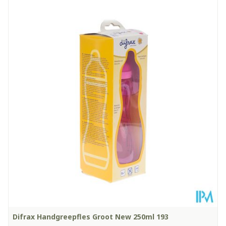
Lengte
201 mm
Diepte
73 mm
Hoeveelheid
250
Verpakking
Kamertemperatuur (15°C -
Behoud
25°C)
Difrax Handgreepfles Groot New 250ml 193