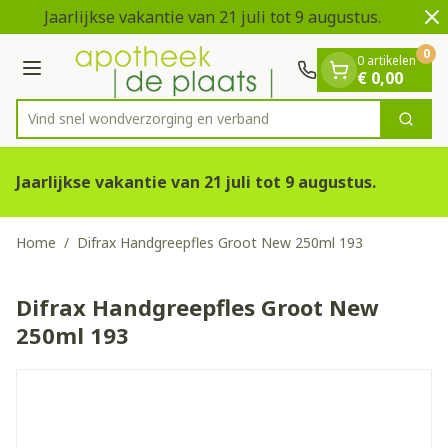
Dia 1 van 2
Ga naar de inhoud
Jaarlijkse vakantie van 21 juli tot 9 augustus.
0
0 artikelen
Menu
€ 0,00
Vind snel wondverzorging en verban
Zoek
Product, merk, categorie...
Jaarlijkse vakantie van 21 juli tot 9 augustus.
Home
/
Difrax Handgreepfles Groot New 250ml 193
Difrax Handgreepfles Groot New
250ml 193