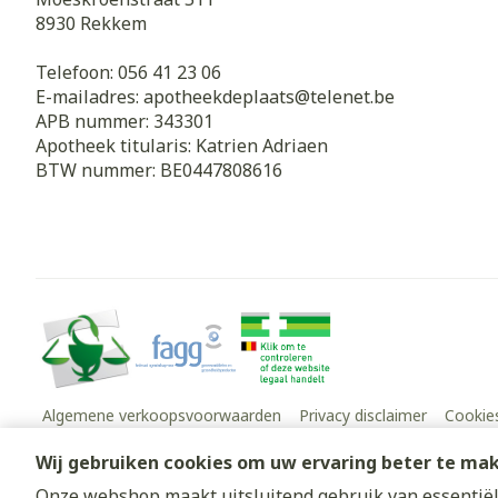
8930
Rekkem
Telefoon:
056 41 23 06
E-mailadres:
apotheekdeplaats@
telenet.be
APB nummer:
343301
Apotheek titularis:
Katrien Adriaen
BTW nummer:
BE0447808616
Algemene verkoopsvoorwaarden
Privacy disclaimer
Cookie
Wij gebruiken cookies om uw ervaring beter te ma
Onze webshop maakt uitsluitend gebruik van essentiële