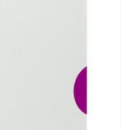
et
geneesmiddelen
erende
Parfums en
geurproducten
CBD