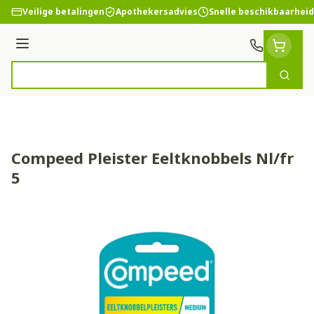
Ga naar de inhoud
Veilige betalingen
Apothekersadvies
Snelle beschikbaarheid
Menu
Zoek
Product, merk, categorie...
Compeed Pleister Eeltknobbels Nl/fr
5