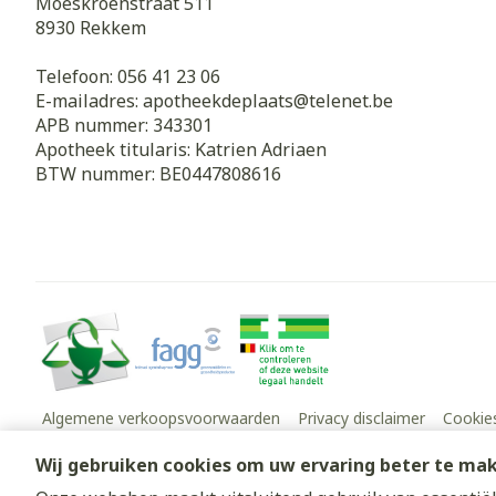
Moeskroenstraat 511
8930
Rekkem
Telefoon:
056 41 23 06
E-mailadres:
apotheekdeplaats@
telenet.be
APB nummer:
343301
Apotheek titularis:
Katrien Adriaen
BTW nummer:
BE0447808616
Algemene verkoopsvoorwaarden
Privacy disclaimer
Cookie
Wij gebruiken cookies om uw ervaring beter te ma