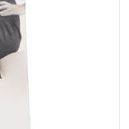
et
geneesmiddelen
 van een warmtebron en niet in de zon.
 licht.
erende
Parfums en
geurproducten
ebrachte veranderingen vervalt elke
CBD