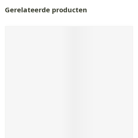
Gerelateerde producten
Navigeren door de elementen van de carrousel is mogelijk 
Druk om carrousel over te slaan
Druk op om naar carrouselnavigatie te gaan