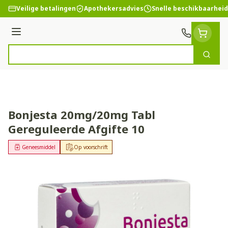
Ga naar de inhoud
Veilige betalingen
Apothekersadvies
Snelle beschikbaarheid
Menu
Zoek
Product, merk, categorie...
Bonjesta 20mg/20mg Tabl
Gereguleerde Afgifte 10
Geneesmiddel
Op voorschrift