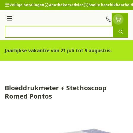
Ga naar de inhoud
Veilige betalingen
Apothekersadvies
Snelle beschikbaarheid
Menu
Zoek
Product, merk, categorie...
Jaarlijkse vakantie van 21 juli tot 9 augustus.
Bloeddrukmeter + Stethoscoop
Romed Pontos